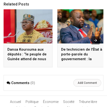
Related Posts
Dansa Kourouma aux
De technicien de l’État à
députés : ‘’le peuple de
porte-parole du
Guinée attend de nous
gouvernement : la
une Assemblée
fulgurante ascension
nationale forte, intègre,
du ministre Faya
responsable’’
François Bourouno
Comments
(0)
Add Comment
Accueil
Politique
Économie
Société
Tribune libre