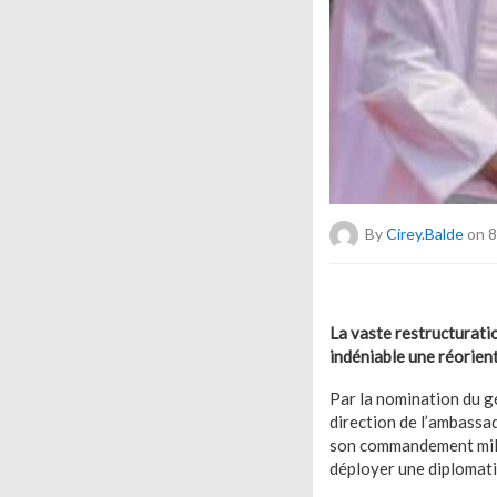
By
Cirey.balde
on 8
La vaste restructuratio
indéniable une réorien
Par la nomination du gé
direction de l’ambassa
son commandement milita
déployer une diplomatie