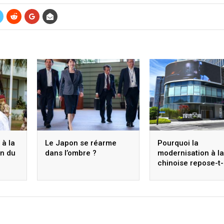
à la
Le Japon se réarme
Pourquoi la
on du
dans l’ombre ?
modernisation à la
chinoise repose-t-
sur la modernisati
scientifique et
technologique ? Xi
Jinping établit des
directives stratég