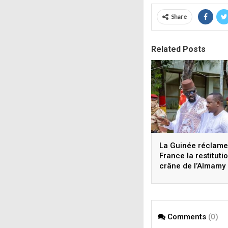
Share
Related Posts
La Guinée réclame 
France la restituti
crâne de l’Almamy
Bokar Biro
Comments
(0)