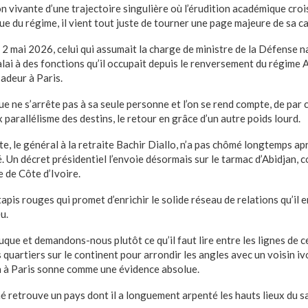
tion vivante d’une trajectoire singulière où l’érudition académique c
oue du régime, il vient tout juste de tourner une page majeure de sa ca
e 2 mai 2026, celui qui assumait la charge de ministre de la Défense n
balai à des fonctions qu’il occupait depuis le renversement du régime 
adeur à Paris.
e ne s’arrête pas à sa seule personne et l’on se rend compte, de par c
x parallélisme des destins, le retour en grâce d’un autre poids lourd.
, le général à la retraite Bachir Diallo, n’a pas chômé longtemps ap
té. Un décret présidentiel l’envoie désormais sur le tarmac d’Abidjan
 de Côte d’Ivoire.
tapis rouges qui promet d’enrichir le solide réseau de relations qu’il 
u.
que et demandons-nous plutôt ce qu’il faut lire entre les lignes de ce
 quartiers sur le continent pour arrondir les angles avec un voisin ivoi
n à Paris sonne comme une évidence absolue.
 retrouve un pays dont il a longuement arpenté les hauts lieux du sa