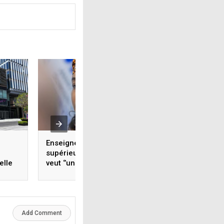
Enseignement
Dansa Kourouma 
supérieur : Djami Diallo
députés : ‘’le peup
elle
veut ‘’une équipe
Guinée attend de
on
soudée et une
une Assemblée
administration
nationale forte, in
engagée’’
responsable’’
iques
Add Comment