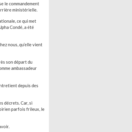
roise le commandement
rrière ministérielle.
ationale, ce qui met
Alpha Condé, a été
hez nous, qu’elle vient
rès son départ du
, comme ambassadeur
entretient depuis des
s décrets. Car, si
rien parfois frileux, le
voir.