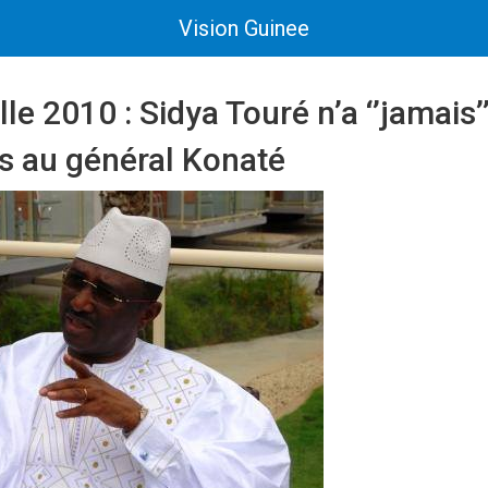
Vision Guinee
lle 2010 : Sidya Touré n’a ‘’jamais’
s au général Konaté