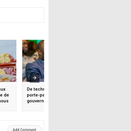
aux
De technicien de l’État à
Dansa Kourouma 
le de
porte-parole du
les points sur les i 
nous
gouvernement : la
‘’Être député ne
fulgurante ascension
consiste pas seu
tègre,
du ministre Faya
à prendre la parol
François Bourouno
dans l’hémicycle’’
Add Comment