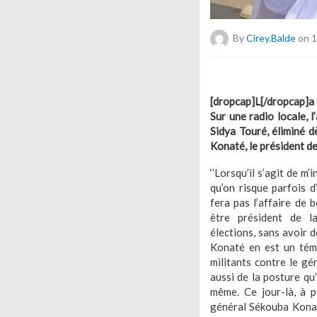
By
Cirey.balde
on 1
[dropcap]L[/dropcap]a
Sur une radio locale, l
Sidya Touré, éliminé d
Konaté, le président de 
‘’Lorsqu’il s’agit de m’
qu’on risque parfois d
fera pas l’affaire de 
être président de l
élections, sans avoir 
Konaté en est un témo
militants contre le gé
aussi de la posture qu
même. Ce jour-là, à p
général Sékouba Konaté