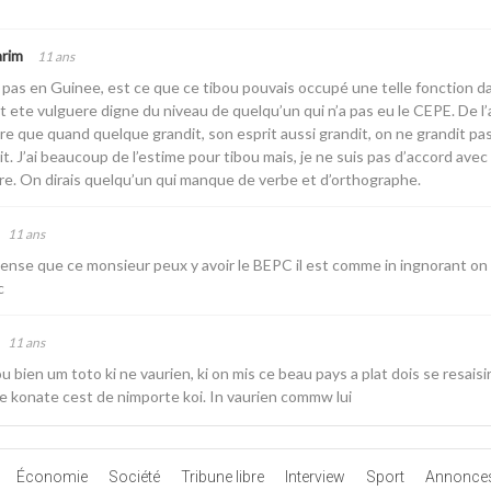
rim
11 ans
t pas en Guinee, est ce que ce tibou pouvais occupé une telle fonction d
 ete vulguere digne du niveau de quelqu’un qui n’a pas eu le CEPE. De l’
 que quand quelque grandit, son esprit aussi grandit, on ne grandit pas 
it. J’ai beaucoup de l’estime pour tibou mais, je ne suis pas d’accord ave
re. On dirais quelqu’un qui manque de verbe et d’orthographe.
11 ans
ense que ce monsieur peux y avoir le BEPC il est comme in ingnorant on v
c
11 ans
u bien um toto ki ne vaurien, ki on mis ce beau pays a plat dois se resaisi
e konate cest de nimporte koi. In vaurien commw lui
Économie
Société
Tribune libre
Interview
Sport
Annonce