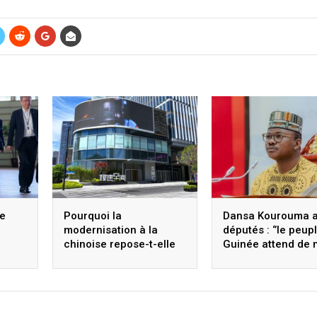
me
Pourquoi la
Dansa Kourouma 
modernisation à la
députés : ‘’le peup
chinoise repose-t-elle
Guinée attend de 
sur la modernisation
une Assemblée
scientifique et
nationale forte, in
technologique ? Xi
responsable’’
Jinping établit des
directives stratégiques