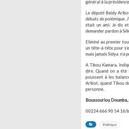
général à la présidence
Le député Baidy Aribot
débats de polémique. J
était un ami. Je dis e
demander pardon à Sékou
Eliminé au premier tou
un tête-à-tête pour s’e
mais jamais Sidya n’a 
A Tibou Kamara, indique
dire. Quand on a été 
poussent à les balanc
Aribot, quand Tibou do
personne.
Boussouriou Doumba, 
00224 666 90 54 16/b
Politique