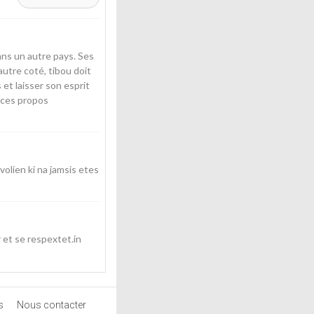
ans un autre pays. Ses
autre coté, tibou doit
et laisser son esprit
c ces propos
olien ki na jamsis etes
r et se respextet.in
s
Nous contacter