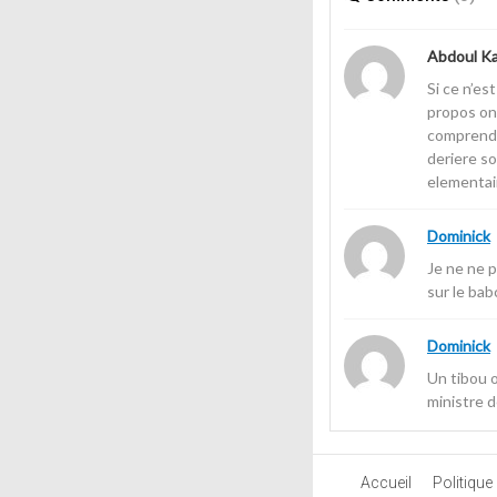
Abdoul Ka
Si ce n’es
propos ont
comprendre
deriere so
elementai
Dominick
Je ne ne p
sur le bab
Dominick
Un tibou o
ministre d
Accueil
Politique