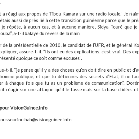
.
 a réagi aux propos de Tibou Kamara sur une radio locale.’’ Je n’ai
’étais aussi de près lié à cette transition guinéenne parce que le p
t je répète, à aucun cas, et à aucune manière, Sidya Touré que je
ba’’, a-t-il balayé du revers de la main
r de la présidentielle de 2010, le candidat de l’UFR, et le général 
xpliquer, assure-t-il. ‘’Ils ont eu des explications, c’est vrai. Des e
présenté quoique ce soit comme excuses’’.
-t-il, ‘’je pense qu’il y a des choses qu’on doit dire en public et d’
homme publique, et que tu détiennes des secrets d’Etat, il ne fa
er à chaque fois que tu as un problème de communication’’. Dorén
it réagir sur une attaque, qu’il le fasse mais sur la base d’idées e
pour VisionGuinee.Info
oussouriou.bah@visionguinee.info