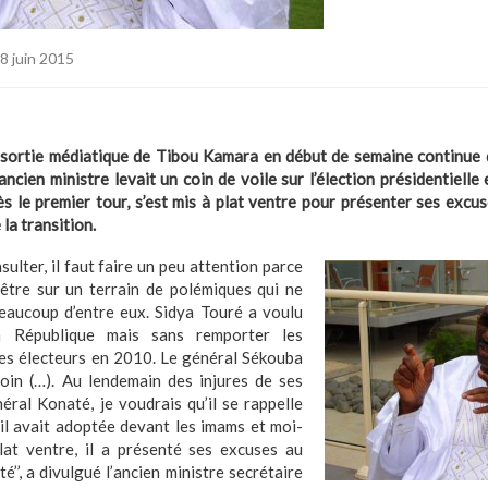
8 juin 2015
 sortie médiatique de Tibou Kamara en début de semaine continue d
’ancien ministre levait un coin de voile sur l’élection présidentiell
ès le premier tour, s’est mis à plat ventre pour présenter ses exc
la transition.
insulter, il faut faire un peu attention parce
’être sur un terrain de polémiques qui ne
beaucoup d’entre eux. Sidya Touré a voulu
a République mais sans remporter les
des électeurs en 2010. Le général Sékouba
in (…). Au lendemain des injures de ses
néral Konaté, je voudrais qu’il se rappelle
’il avait adoptée devant les imams et moi-
lat ventre, il a présenté ses excuses au
’’, a divulgué l’ancien ministre secrétaire