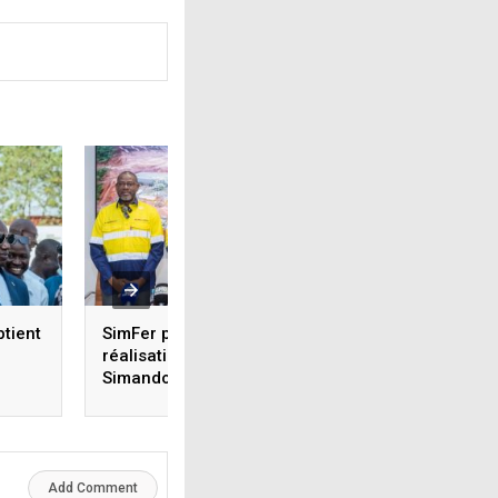
tient
SimFer poursuit la
« Les Racines du F
réalisation du projet
: le premier roma
Simandou et franchit de
Néné Hawa explor
nouveaux jalons
liens entre hérita
opérationnels
africain et modern
Add Comment