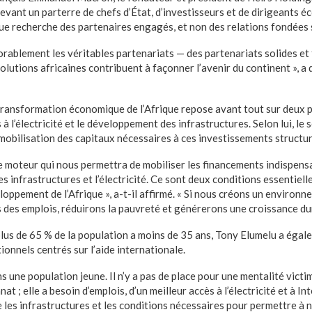
devant un parterre de chefs d’État, d’investisseurs et de dirigeants 
que recherche des partenaires engagés, et non des relations fondées s
rablement les véritables partenariats — des partenariats solides et 
 solutions africaines contribuent à façonner l’avenir du continent », a
transformation économique de l’Afrique repose avant tout sur deux p
à l’électricité et le développement des infrastructures. Selon lui, le 
 mobilisation des capitaux nécessaires à ces investissements structu
 le moteur qui nous permettra de mobiliser les financements indispens
s infrastructures et l’électricité. Ce sont deux conditions essentielle
oppement de l’Afrique », a-t-il affirmé. « Si nous créons un environ
s des emplois, réduirons la pauvreté et générerons une croissance dur
lus de 65 % de la population a moins de 35 ans, Tony Elumelu a éga
tionnels centrés sur l’aide internationale.
s une population jeune. Il n’y a pas de place pour une mentalité vict
nat ; elle a besoin d’emplois, d’un meilleur accès à l’électricité et à I
e les infrastructures et les conditions nécessaires pour permettre à n