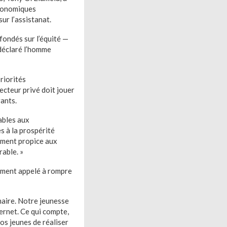
économiques
ur l’assistanat.
fondés sur l’équité —
 déclaré l’homme
riorités
secteur privé doit jouer
rants.
ables aux
s à la prospérité
nement propice aux
able. »
lement appelé à rompre
imaire. Notre jeunesse
nternet. Ce qui compte,
os jeunes de réaliser