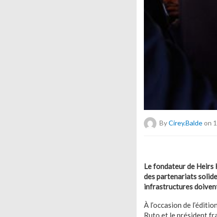
By
Cirey.balde
on 1
Le fondateur de Heirs 
des partenariats solides
infrastructures doivent
À l’occasion de l’édit
Ruto et le président f