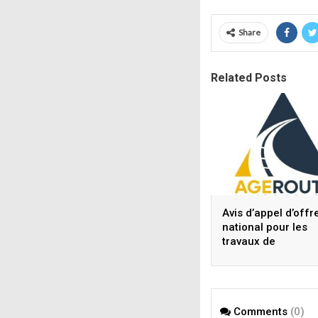
Share
Related Posts
Avis d’appel d’offr
national pour les
travaux de
construction,
aménagement,
réhabilitation de r
ouvrages de
Comments
(0)
franchissement et