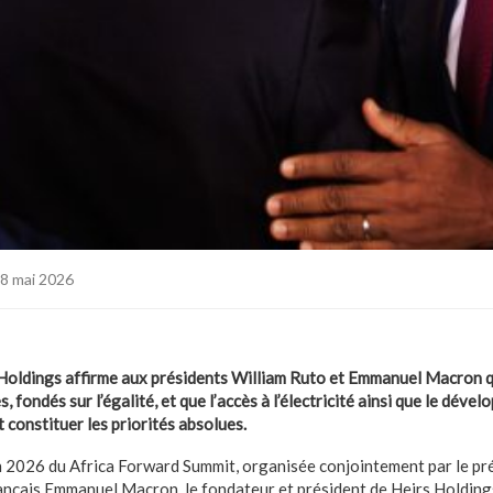
8 mai 2026
Holdings affirme aux présidents William Ruto et Emmanuel Macron q
, fondés sur l’égalité, et que l’accès à l’électricité ainsi que le déve
 constituer les priorités absolues.
ion 2026 du Africa Forward Summit, organisée conjointement par le p
rançais Emmanuel Macron, le fondateur et président de Heirs Holdings