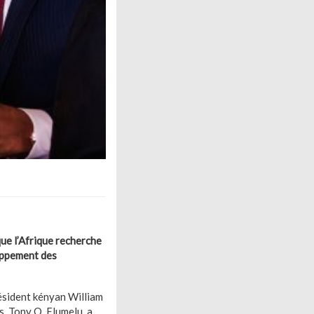
ue l’Afrique recherche
loppement des
résident kényan William
, Tony O. Elumelu, a