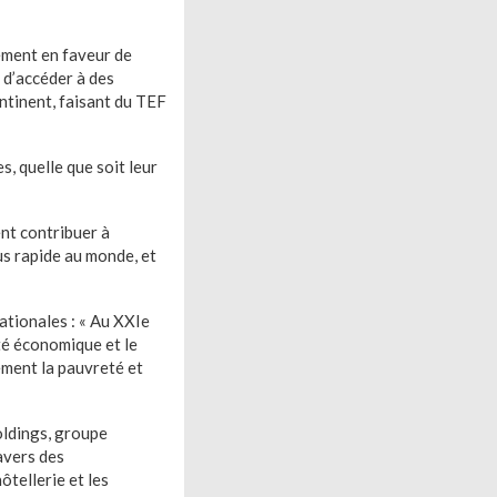
ement en faveur de
 d’accéder à des
ntinent, faisant du TEF
s, quelle que soit leur
ent contribuer à
lus rapide au monde, et
ationales : « Au XXIe
té économique et le
ement la pauvreté et
oldings, groupe
avers des
ôtellerie et les