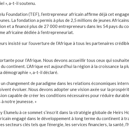
l », a-t-il soutenu.
elu Foundation (TEF), l’entrepreneur africain affirme déjà cet engag
unes. La fondation a permis à plus de 2,5 millions de jeunes Africains
n et a financé plus de 27 000 entrepreneurs dans les 54 pays du co
me africaine dédiée à l’entrepreneuriat.
urs insisté sur l’ouverture de l’Afrique à tous les partenaires crédible
ortante pour l’Afrique. Nous devons accueillir tous ceux qui souhait
 du continent. L’Afrique est aujourd’hui la région à la croissance la p
sa démographie », a-t-il déclaré.
à un changement de paradigme dans les relations économiques intern
 doivent évoluer. Nous devons adopter une vision axée sur la prospéri
ion capable de créer les conditions nécessaires pour réduire durabl
 à notre jeunesse. »
ny Elumelu à ce sommet s’inscrit dans la stratégie globale de Heirs H
ricain engagé dans le développement à long terme du continent à tr
 secteurs clés tels que l’énergie, les services financiers, la santé, l’h