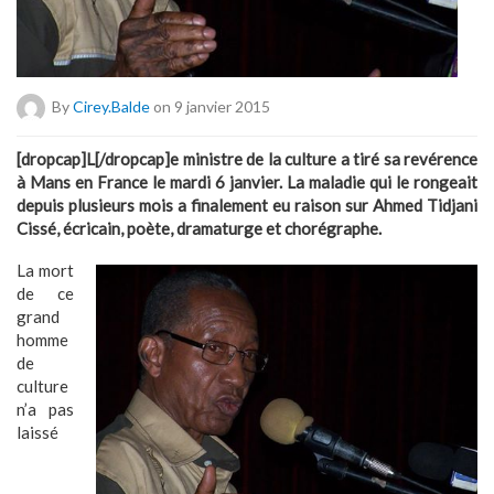
By
Cirey.balde
on 9 janvier 2015
[dropcap]L[/dropcap]e ministre de la culture a tiré sa revérence
à Mans en France le mardi 6 janvier. La maladie qui le rongeait
depuis plusieurs mois a finalement eu raison sur Ahmed Tidjani
Cissé, écricain, poète, dramaturge et chorégraphe.
La mort
de ce
grand
homme
de
culture
n’a pas
laissé