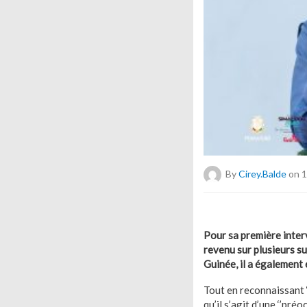
By
Cirey.balde
on 1
Pour sa première inter
revenu sur plusieurs su
Guinée, il a également
Tout en reconnaissant ‘’
qu’il s’agit d’une ‘’pr