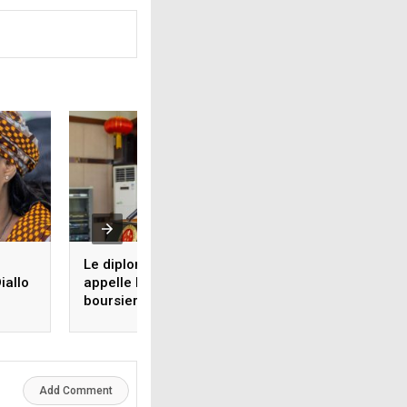
Le diplomate Sun Yong
Occupation des c
iallo
appelle les étudiants
d’eau et des ravins
boursiers à ‘’devenir de
ministre Sy Savan
véritables
promet de ‘’traque
ambassadeurs de
fraudeurs fonciers
l’amitié sino-guinéenne’’
Guinée
Add Comment