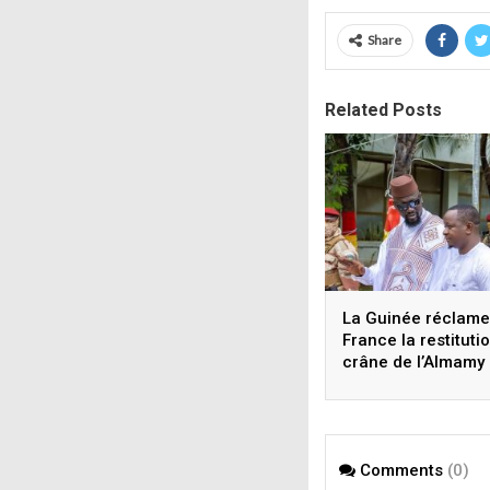
Share
Related Posts
La Guinée réclame 
France la restituti
crâne de l’Almamy
Bokar Biro
Comments
(0)