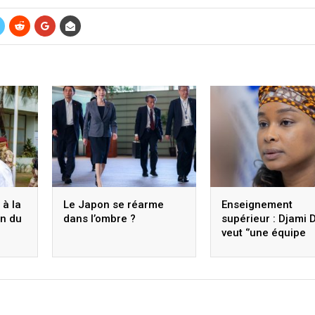
à la
Le Japon se réarme
Enseignement
on du
dans l’ombre ?
supérieur : Djami D
veut ‘’une équipe
soudée et une
administration
engagée’’