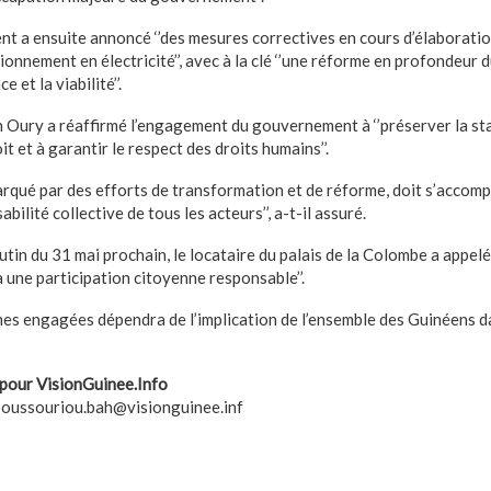
t a ensuite annoncé ‘’des mesures correctives en cours d’élaboration
onnement en électricité’’, avec à la clé ‘’une réforme en profondeur 
 et la viabilité’’.
 Oury a réaffirmé l’engagement du gouvernement à ‘’préserver la stab
it et à garantir le respect des droits humains’’.
marqué par des efforts de transformation et de réforme, doit s’accom
bilité collective de tous les acteurs’’, a-t-il assuré.
in du 31 mai prochain, le locataire du palais de la Colombe a appelé ‘’
 une participation citoyenne responsable’’.
rmes engagées dépendra de l’implication de l’ensemble des Guinéens d
pour VisionGuinee.Info
oussouriou.bah@visionguinee.inf