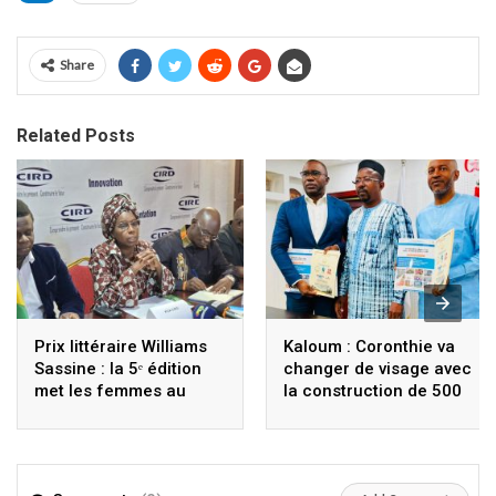
Share
Related Posts
Prix littéraire Williams
Kaloum : Coronthie va
Sassine : la 5ᵉ édition
changer de visage avec
met les femmes au
la construction de 500
cœur de la mémoire et
logements modernes et
de la résistance
des immeubles de 15
étages