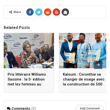
Share
Related Posts
Prix littéraire Williams
Kaloum : Coronthie va
Sassine : la 5ᵉ édition
changer de visage avec
met les femmes au
la construction de 500
cœur de la mémoire et
logements modernes et
de la résistance
des immeubles de 15
étages
Comments
(0)
Add Comment