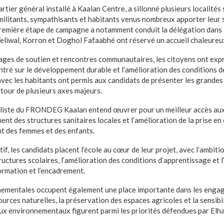
artier général installé à Kaalan Centre, a sillonné plusieurs localités 
ilitants, sympathisants et habitants venus nombreux apporter leur 
mière étape de campagne a notamment conduit la délégation dans 
Teliwal, Korron et Doghol Fafaabhé ont réservé un accueil chaleureu
ages de soutien et rencontres communautaires, les citoyens ont expr
ntré sur le développement durable et l’amélioration des conditions d
vec les habitants ont permis aux candidats de présenter les grandes 
tour de plusieurs axes majeurs.
 la liste du FRONDEG Kaalan entend œuvrer pour un meilleur accès aux
ent des structures sanitaires locales et l’amélioration de la prise en
t des femmes et des enfants.
f, les candidats placent l’école au cœur de leur projet, avec l’ambiti
ructures scolaires, l’amélioration des conditions d’apprentissage et
ormation et l’encadrement.
nnementales occupent également une place importante dans les en
urces naturelles, la préservation des espaces agricoles et la sensibi
x environnementaux figurent parmi les priorités défendues par Elha