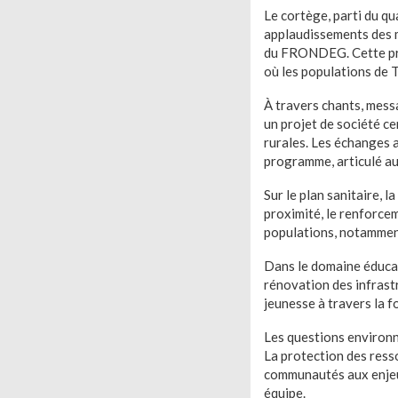
Le cortège, parti du qu
applaudissements des m
du FRONDEG. Cette pre
où les populations de 
À travers chants, mess
un projet de société ce
rurales. Les échanges a
programme, articulé au
Sur le plan sanitaire,
proximité, le renforcem
populations, notammen
Dans le domaine éducati
rénovation des infrast
jeunesse à travers la f
Les questions enviro
La protection des resso
communautés aux enjeu
équipe.