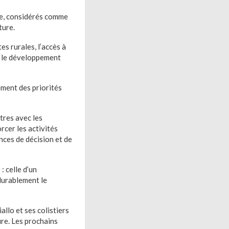
ble, considérés comme
ture.
es rurales, l’accès à
er le développement
ement des priorités
tres avec les
cer les activités
nces de décision et de
 celle d’un
durablement le
llo et ses colistiers
ure. Les prochains