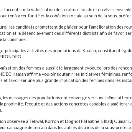
 l’accent sur la valorisation de la culture locale et du vivre-ensem
pour renforcer l’unité et la cohésion sociale au sein de la sous-préfec
turel, les candidats promettent de plaider pour l’amélioration des rout
ification et le désenclavement des différents districts afin de favoris
de la commune.
age, principales activités des populations de Kaalan, constituent égal
du FRONDEG.
omisation des femmes a aussi été largement évoquée lors des rencon
G Kaalan affirme vouloir soutenir les initiatives féminines, renfor
s et favoriser une plus grande implication des femmes dans les insta
s, les messages des populations ont convergé vers une même attente :
a proximité, l’écoute et des actions concrètes capables d’améliorer 
s.
tion observée à Teliwal, Korron et Doghol Fafaabhé, Elhadj Oumar Dia
eur campagne de terrain dans les autres districts de la sous-préfect