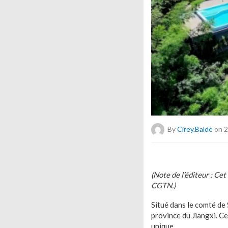
By
Cirey.balde
on 2
(Note de l’éditeur : Ce
CGTN.)
Situé dans le comté de 
province du Jiangxi. C
unique.