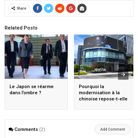
Share
Related Posts
Le Japon se réarme
Pourquoi la
dans l’ombre ?
modernisation à la
chinoise repose-t-elle
sur la modernisation
scientifique et
technologique ? Xi
Jinping établit des
Comments
(2)
directives stratégiques
Add Comment