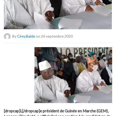
By
Cirey.balde
on 26 septembre 2020
[dropcap]L[/dropcap]e président de Guinée en Marche (GEM),