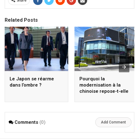
Share
Related Posts
Le Japon se réarme
Pourquoi la
dans l’ombre ?
modernisation à la
chinoise repose-t-elle
sur la modernisation
scientifique et
technologique ? Xi
Jinping établit des
Comments
(0)
directives stratégiques
Add Comment