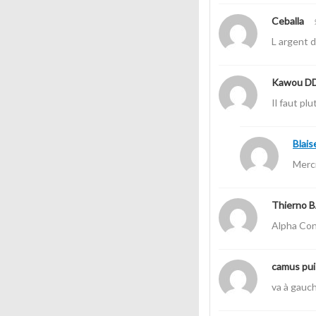
Ceballa
L argent 
Kawou D
Il faut pl
Blais
Merci
Thierno 
Alpha Cond
camus pu
va à gauc