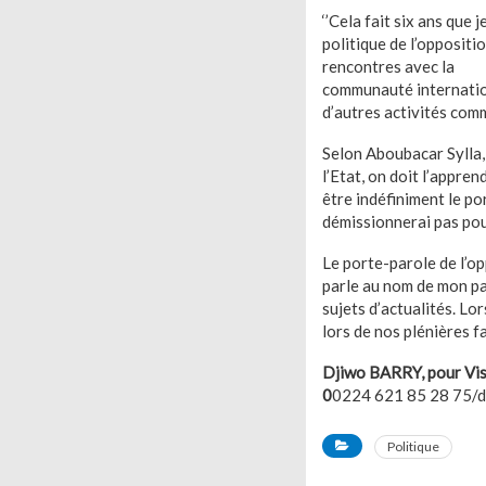
‘’Cela fait six ans que 
politique de l’oppositi
rencontres avec la
communauté internationa
d’autres activités comme
Selon Aboubacar Sylla,
l’Etat, on doit l’appre
être indéfiniment le por
démissionnerai pas pour
Le porte-parole de l’op
parle au nom de mon part
sujets d’actualités. Lo
lors de nos plénières fac
Djiwo BARRY, pour Vis
0
0224 621 85 28 75/d
Politique