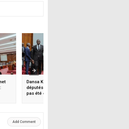
met
Dansa Kourouma aux
Dansa Kourouma 
:
députés : ‘’Nous n’avons
députés : ‘’Notre
pas été élus pour
mission ne se ré
ement
occuper que des
pas à voter des lois
e
sièges’’
Add Comment