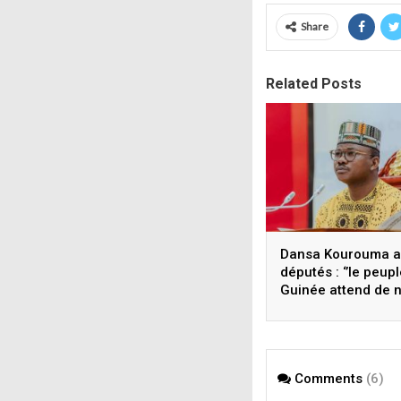
Share
Related Posts
Dansa Kourouma 
députés : ‘’le peup
Guinée attend de 
une Assemblée
nationale forte, in
responsable’’
Comments
(6)