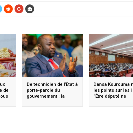
aux
De technicien de l’État à
Dansa Kourouma 
le de
porte-parole du
les points sur les i 
nous
gouvernement : la
‘’Être député ne
fulgurante ascension
consiste pas seul
tègre,
du ministre Faya
à prendre la parol
François Bourouno
dans l’hémicycle’’