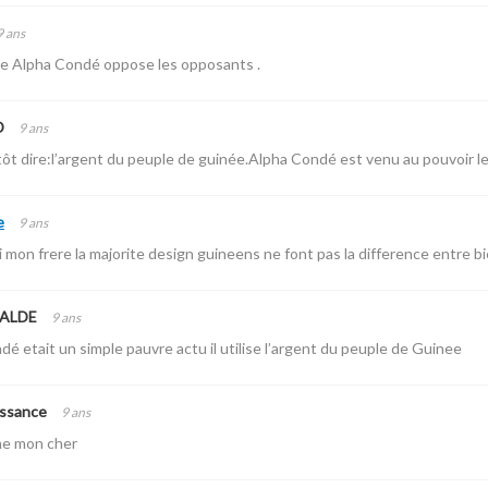
9 ans
de Alpha Condé oppose les opposants .
D
9 ans
utôt dire:l’argent du peuple de guinée.Alpha Condé est venu au pouvoir l
e
9 ans
 mon frere la majorite design guineens ne font pas la difference entre bie
BALDE
9 ans
é etait un simple pauvre actu il utilise l’argent du peuple de Guinee
issance
9 ans
he mon cher