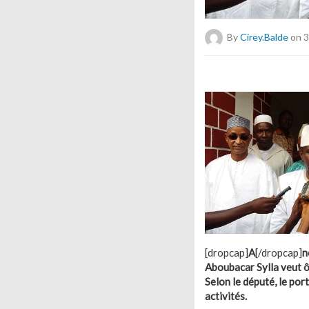
By
Cirey.balde
on 3
[dropcap]
A
[/dropcap]
n
Aboubacar Sylla veut ô
Selon le député, le por
activités.