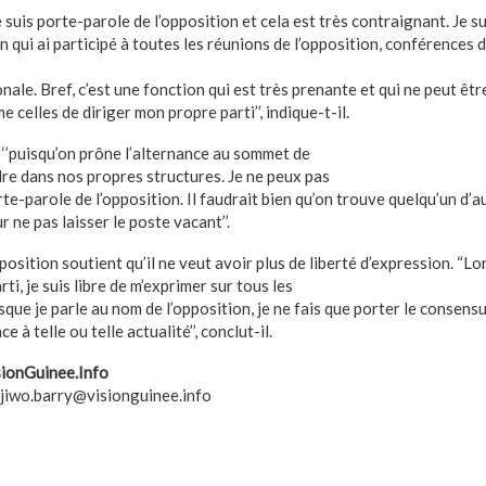
je suis porte-parole de l’opposition et cela est très contraignant. Je su
on qui ai participé à toutes les réunions de l’opposition, conférences 
le. Bref, c’est une fonction qui est très prenante et qui ne peut êt
 celles de diriger mon propre parti’’, indique-t-il.
 ‘’puisqu’on prône l’alternance au sommet de
ndre dans nos propres structures. Je ne peux pas
te-parole de l’opposition. Il faudrait bien qu’on trouve quelqu’un d’au
 ne pas laisser le poste vacant’’.
position soutient qu’il ne veut avoir plus de liberté d’expression. “Lo
i, je suis libre de m’exprimer sur tous les
rsque je parle au nom de l’opposition, je ne fais que porter le consen
e à telle ou telle actualité’’, conclut-il.
ionGuinee.Info
jiwo.barry@visionguinee.info