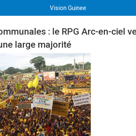
Vision Guinee
ommunales : le RPG Arc-en-ciel v
une large majorité