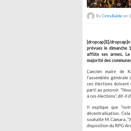
By
Cirey.balde
on 1
[dropcap]E[/dropca
prévues le dimanche 1
affûte ses armes. Le
majorité des communes 
L’ancien maire de K
l’assemblée générale 
ces élections doivent 
parti au pouvoir. “No
à ces élections”, dit-il 
Il explique que “not
décentralisation. Cela
souhaite M. Camara, “i
disposition du RPG Arc