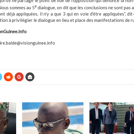
jorité ne partage le point de vue de l’opposition qui dénonce la non-
e
“Nous sommes au 5
dialogue, on dit que les conclusions ne sont pas 
t déjà appliquées. Il n’y a que 3 qui en voie d’être appliquées”, dit-
tion à privilégier le dialogue en lieu et place des manifestations de r
onGuinee.Info
re.balde@visionguinee.info