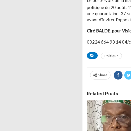
Le porte-voix de la ma
politique du 20 août. 
une quarantaine, 37 son
avant d’inviter l’opposi
Ciré BALDE, pour Visi
00224 664 93 14 04/ci
Politique
Share
Related Posts