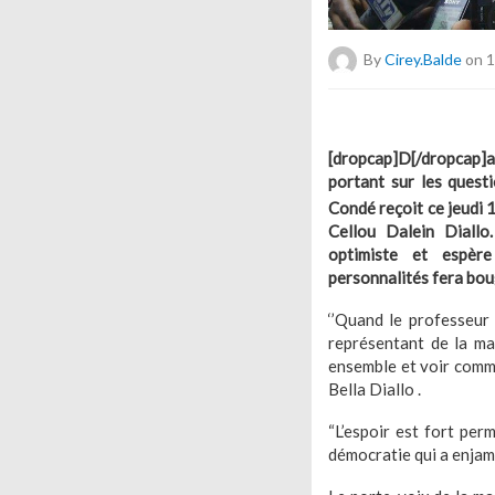
By
Cirey.balde
on 1
[dropcap]D[/dropcap]a
portant sur les questi
Condé reçoit ce jeudi 
Cellou Dalein Diallo
optimiste et espèr
personnalités fera boug
‘’Quand le professeur i
représentant de la maj
ensemble et voir comme
Bella Diallo .
“L’espoir est fort per
démocratie qui a enjamb