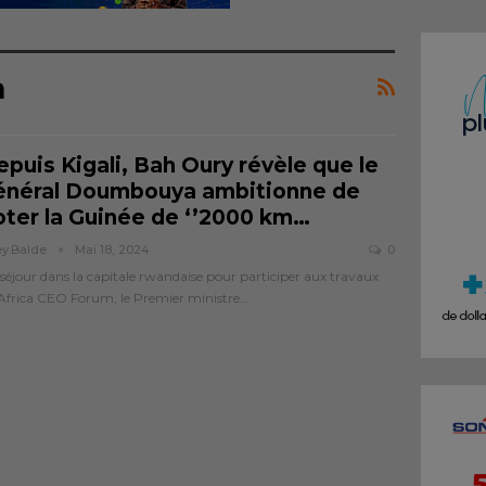
m
puis Kigali, Bah Oury révèle que le
énéral Doumbouya ambitionne de
oter la Guinée de ‘’2000 km…
ey.balde
Mai 18, 2024
0
séjour dans la capitale rwandaise pour participer aux travaux
Africa CEO Forum, le Premier ministre…