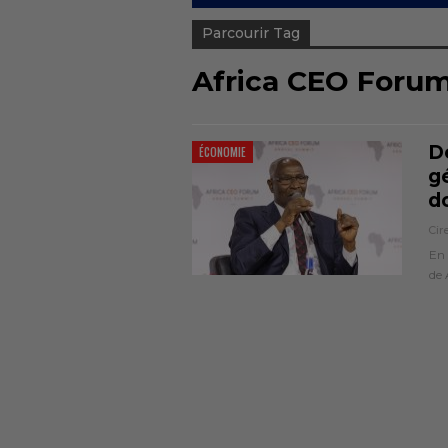
Parcourir Tag
Africa CEO Foru
De
ÉCONOMIE
g
d
Cir
En 
de 