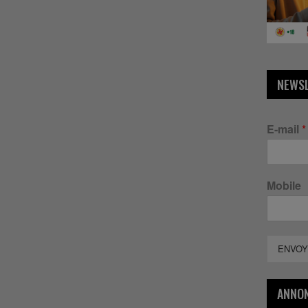
NEWS
E-mail
*
Mobile
ENVOY
ANNO