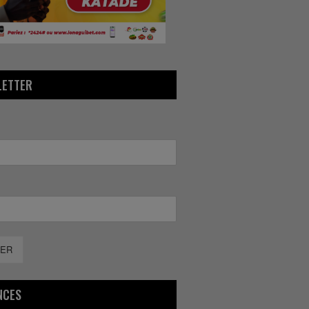
LETTER
ER
NCES