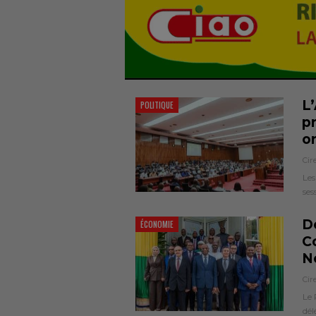
L
POLITIQUE
p
o
Cir
Les
ses
D
ÉCONOMIE
Co
No
Cir
Le 
dél