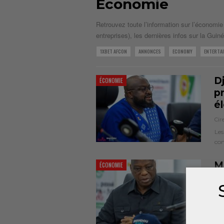
Économie
Retrouvez toute l’information sur l’économi
entreprises), les dernières infos sur la Guiné
1XBET AFCON
ANNONCES
ECONOMY
ENTERTA
Dj
ÉCONOMIE
p
é
Cir
Les
co
M
ÉCONOMIE
i
to
Cir
Les