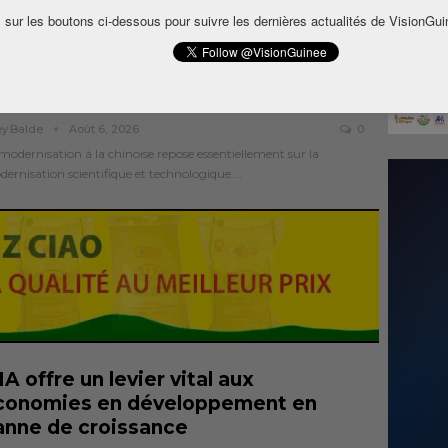
nvention de base de Nimba Mining Company,…
 sur les boutons ci-dessous pour suivre les dernières actualités de VisionGui
ourquoi la modernisation à la
inoise repose-t-elle sur la
odernisation scientifique et…
ey.balde
Août 6, 2026
0
modernisation à la chinoise repose essentiellement sur la
ernisation scientifique et technologique.…
IA offre un levier vital aux
conomies en développement en
anne de croissance