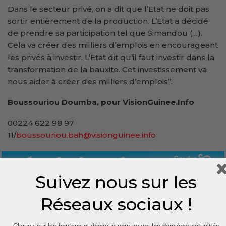
Dans le secteur privé, on a dit que l’Etat ne doit pas
sortir entièrement de la production. L’Etat a décidé
de prendre sa participation tel que Simandou (…).
Cela va créer des milliers d’emplois en encourageant
les privés à investir. L’Etat dit qu’il faut investir dans la
transformation de la bauxite. Cet investissement va
nous aider à créer des milliers d’emplois’’.
Boussouriou Doumba, pour VisionGuinee.Info
00224 622 98 97
11/
boussouriou.bah@visionguinee.info
Suivez nous sur les
Réseaux sociaux !
Cliquez sur les boutons ci-dessous pour suivre les dernières actualités