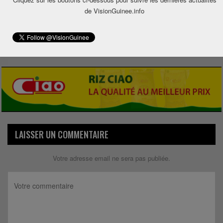
0
de VisionGuinee.info
Share
LAISSER UN COMMENTAIRE
Votre adresse email ne sera pas publiée.