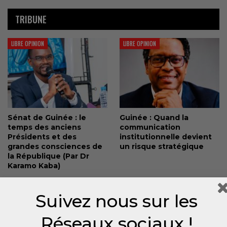
TRIBUNE
LIBRE OPINION
LIBRE OPINION
Sénat de Guinée : le
Guinée : Quand la
temps des anciens
communication
Présidents et des
institutionnelle devient
grandes consciences de
un risque stratégique
la République (Par Dr
Karamo Kaba)
LIBRE OPINION
Suivez nous sur les
Réseaux sociaux !