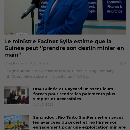
Le ministre Facinet Sylla estime que la
Guinée peut ‘’prendre son destin minier en
main’’
Cirey.balde
Août 6, 2026
0
La signature de la convention de base de Nimba Mining Company
(NMC), première société minière détenue à 100 % par…
UBA Guinée et Paycard unissent leurs
forces pour rendre les paiements plus
simples et accessibles
Août 6, 2026
Simandou : Rio Tinto SimFer met en avant
les avancées du projet et réaffirme son
engagement pour une exploitation minière