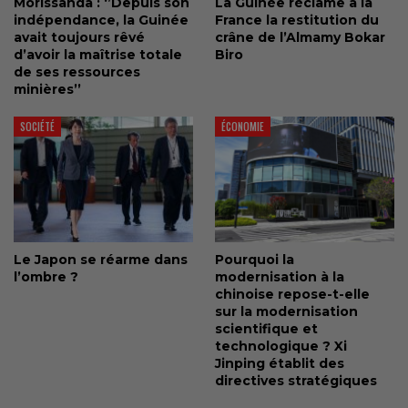
Morissanda : ‘’Depuis son
La Guinée réclame à la
indépendance, la Guinée
France la restitution du
avait toujours rêvé
crâne de l’Almamy Bokar
d’avoir la maîtrise totale
Biro
de ses ressources
minières’’
SOCIÉTÉ
ÉCONOMIE
Le Japon se réarme dans
Pourquoi la
l’ombre ?
modernisation à la
chinoise repose-t-elle
sur la modernisation
scientifique et
technologique ? Xi
Jinping établit des
directives stratégiques