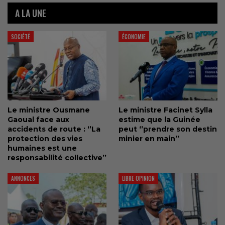
A LA UNE
Cirey.balde
Cirey.balde
Août 6, 2026
Août 6, 2026
SOCIÉTÉ
ÉCONOMIE
Le ministre Ousmane
Le ministre Facinet Sylla
Gaoual face aux
estime que la Guinée
accidents de route : ‘’La
peut ‘’prendre son destin
protection des vies
minier en main’’
humaines est une
responsabilité collective’’
ANNONCES
LIBRE OPINION