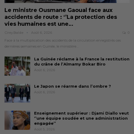
Le ministre Ousmane Gaoual face aux
accidents de route : ‘’La protection des
vies humaines est une…
Cirey.balde
Août 6, 2026
0
Face à la multiplication des accidents de la circulation enregistrés ces
dernières semaines en Guinée, le ministère…
La Guinée réclame à la France la restitution
du crâne de l’Almamy Bokar Biro
Août 6, 2026
Le Japon se réarme dans l’ombre ?
Août 6, 2026
Enseignement supérieur : Djami Diallo veut
‘’une équipe soudée et une administration
engagée’’
Août 5, 2026