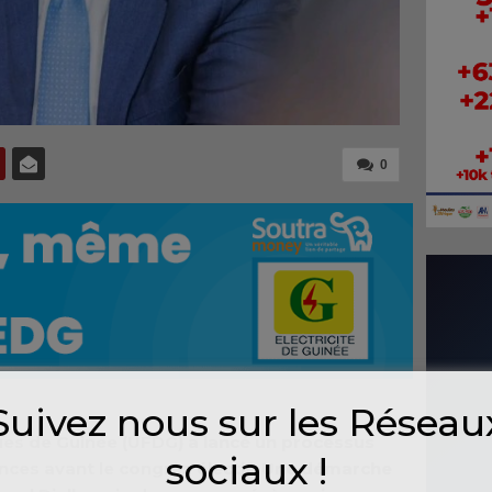
0
Suivez nous sur les Réseau
es de Guinée (UFDG) a lancé un processus
sociaux !
nces avant le congrès électif. Une démarche