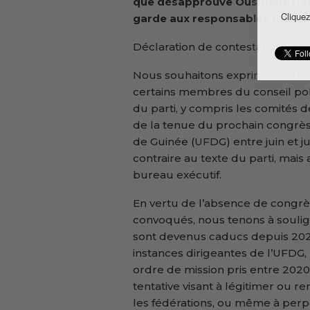
que désapprouve Ousmane Gaoua
Cliquez
garde aux responsables du part
Déclaration de contestation et 
Nous souhaitons exprimer notre 
certains membres du conseil pol
du parti, y compris les comités de
de la tenue du prochain congrès
de Guinée (UFDG) entre juin et j
contraire au texte du parti, mais
bureau exécutif.
En vertu de l’absence de congr
convoqués, nous tenons à soulig
sont devenus caducs depuis 2020
instances dirigeantes de l’UFDG,
ordre de mission pris entre 2020
tentative visant à légitimer ou r
les fédérations, ou même à perpé