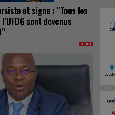
iste et signe : ‘’Tous les
 l’UFDG sont devenus
’’
POLITIQUE