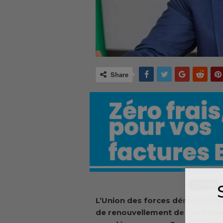
Share
L’Union des forces démocratiqu
de renouvellement de ses insta