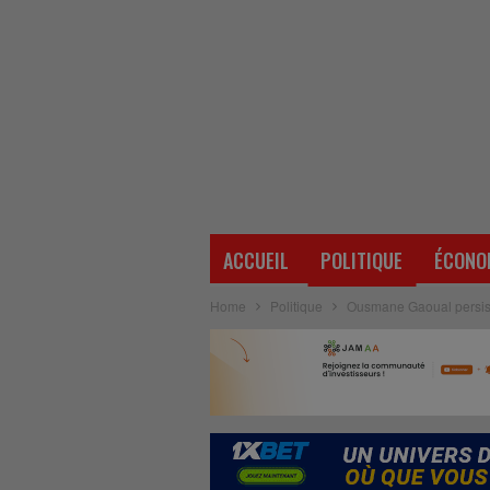
ACCUEIL
POLITIQUE
ÉCONO
Home
Politique
Ousmane Gaoual persiste