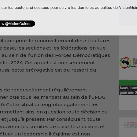
l Diallo qui adresse une sévère mise en
 sur les boutons ci-dessous pour suivre les dernières actualités de VisionGui
i.
mise en garde
ferme contestation à l’appel lancé par
itique pour le renouvellement des structures
 base, les sections et les fédérations, en vue
 au sein de l’Union des Forces Démocratiques
uillet 2024. Cet appel est non seulement
 aussi cette prérogative est du ressort du
ès de renouvellement régulièrement
ner que tous les mandats au sein de l’UFDG
. Cette situation englobe également les
 remettant ainsi en question toute décision ou
 et jusqu’à présent. Par conséquent, toute
enouveler les comités de base, les sections et
tuer un leadership illégitime est non