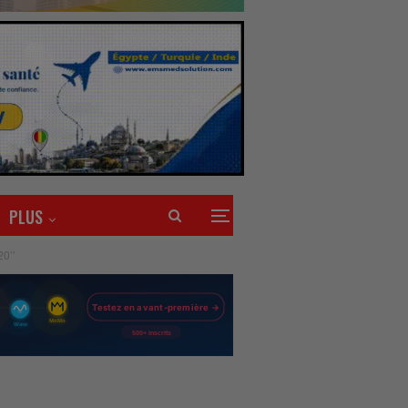
PLUS
0’’