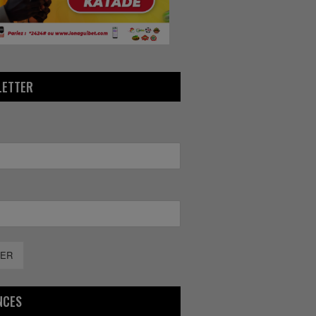
LETTER
ER
NCES