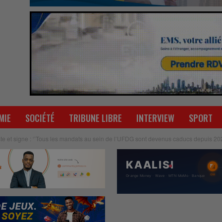
MIE
SOCIÉTÉ
TRIBUNE LIBRE
INTERVIEW
SPORT
 et signe : ‘’Tous les mandats au sein de l’UFDG sont devenus caducs depuis 202