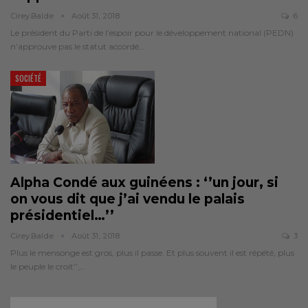
Cirey.balde
Août 31, 2018
6
Le président du Parti de l’espoir pour le développement national (PEDN)
n’approuve pas le statut accordé…
SOCIÉTÉ
Alpha Condé aux guinéens : ‘’un jour, si
on vous dit que j’ai vendu le palais
présidentiel…’’
Cirey.balde
Août 31, 2018
3
Plus le mensonge est gros, plus il passe. Et plus souvent il est répété, plus
le peuple le croit’’,…