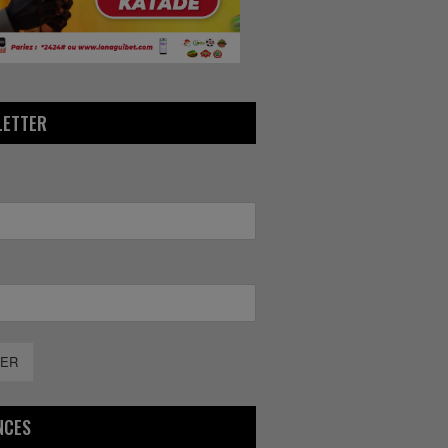
LETTER
ER
NCES