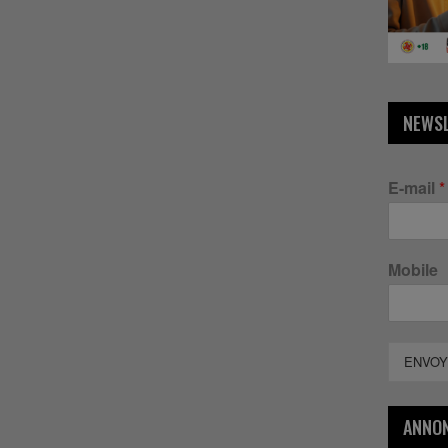
NEWS
E-mail
*
Mobile
ENVOY
ANNO