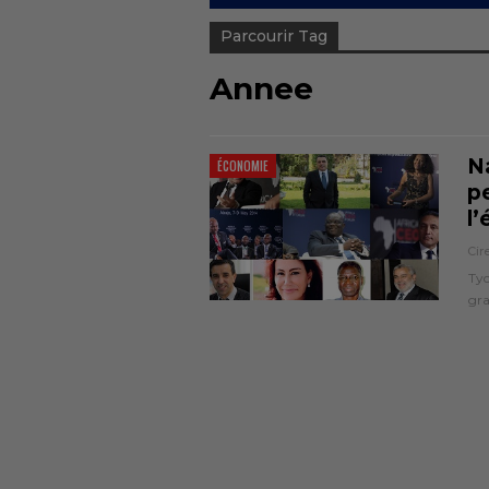
Parcourir Tag
Annee
N
ÉCONOMIE
p
l
Cir
Tyc
gra