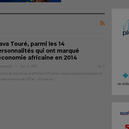
ava Touré, parmi les 14
ersonnalités qui ont marqué
’économie africaine en 2014
ey.balde
Jan 3, 2015
0
oons et hommes d'affaires influents, responsables politiques et
nds commis de l'État... Plusieurs…