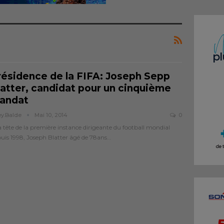
résidence de la FIFA: Joseph Sepp
latter, candidat pour un cinquième
andat
ey.balde
Mai 10, 2014
0
a tête de la première instance dirigeante du football mondial
uis 1998, Joseph Blatter âgé de 78ans…