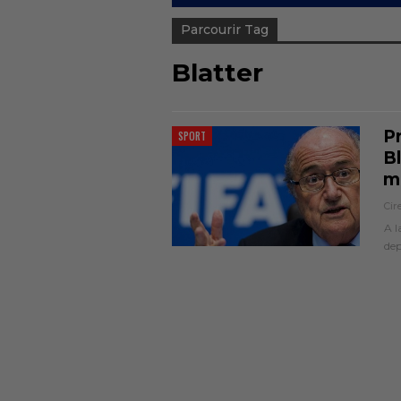
Parcourir Tag
Blatter
P
SPORT
B
m
Cir
A l
dep