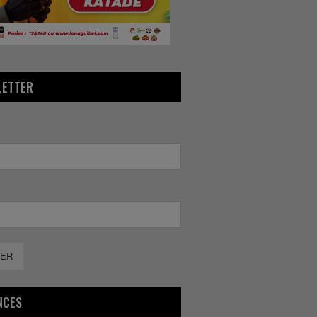
LETTER
ER
NCES