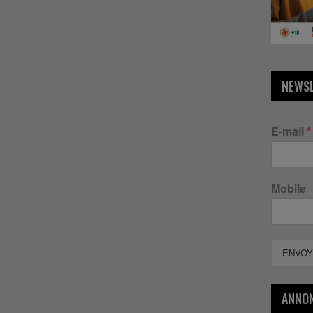
NEWS
E-mail
*
Mobile
ENVOY
ANNO