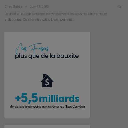
Cirey.balde
Juin 13, 2013
1
Le droit d'auteur protège normalement les œuvres littéraires et
artistiques. Ce même droit dit-on, permet…