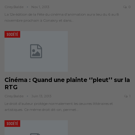
Cirey.balde
Nov 1, 2013
0
La 12e édition de la Fête du cinéma d'animation aura lieu du 6 au 8
novembre prochain à Conakry et dans…
SOCIÉTÉ
Cinéma : Quand une plainte ‘’pleut’’ sur la
RTG
Cirey.balde
Juin 13, 2013
1
Le droit d'auteur protège normalement les œuvres littéraires et
artistiques. Ce même droit dit-on, permet…
SOCIÉTÉ