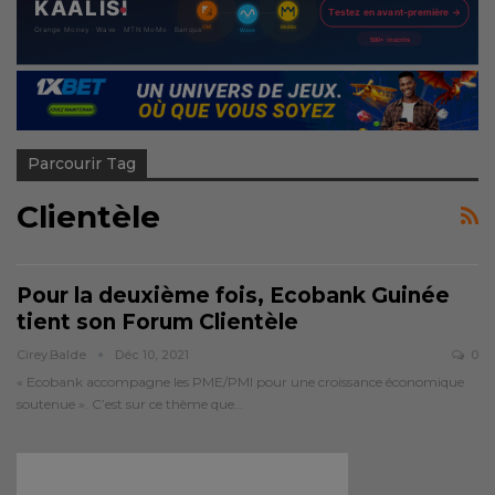
Parcourir Tag
Clientèle
Pour la deuxième fois, Ecobank Guinée
tient son Forum Clientèle
Cirey.balde
Déc 10, 2021
0
« Ecobank accompagne les PME/PMI pour une croissance économique
soutenue ». C’est sur ce thème que…