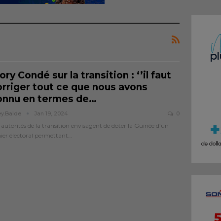
ry Condé sur la transition : ‘’il faut
orriger tout ce que nous avons
onnu en termes de
…
ey.balde
Jan 19, 2024
0
 autorités de la transition envisagent de doter la Guinée d’un
hier électoral permettant…