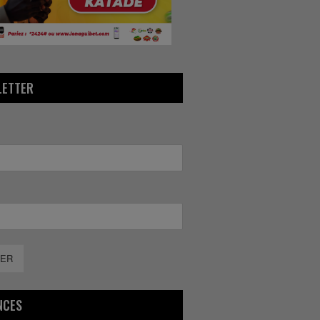
LETTER
ER
NCES