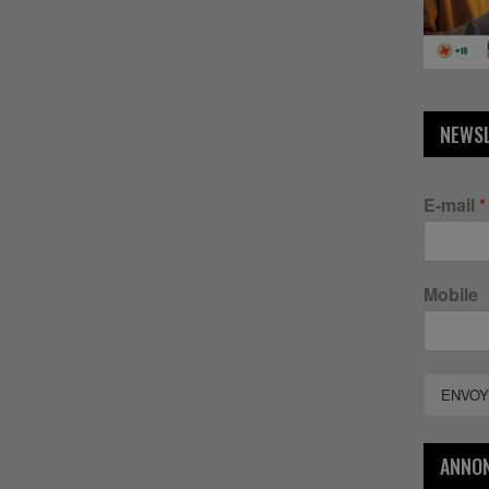
NEWS
E-mail
*
Mobile
ENVOY
ANNO