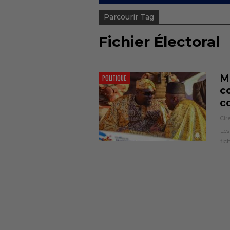
Parcourir Tag
Fichier Électoral
Mo
POLITIQUE
c
c
Cir
Les
fic