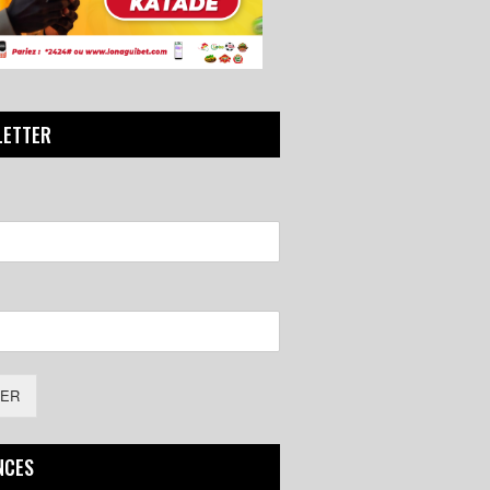
LETTER
ER
NCES