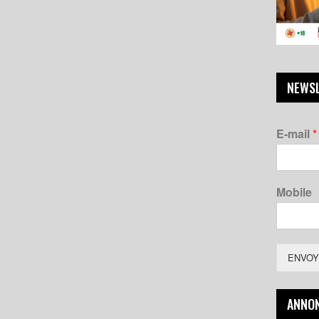
NEWS
E-mail
*
Mobile
ENVOY
ANNO