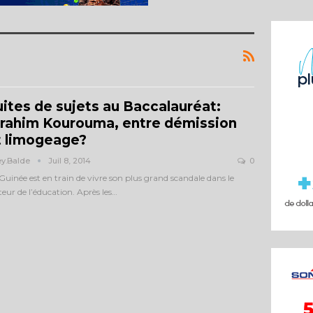
uites de sujets au Baccalauréat:
brahim Kourouma, entre démission
t limogeage?
ey.balde
Juil 8, 2014
0
Guinée est en train de vivre son plus grand scandale dans le
teur de l’éducation. Après les…