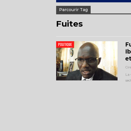
Parcourir Tag
Fuites
F
POLITIQUE
I
e
Cir
La 
sec