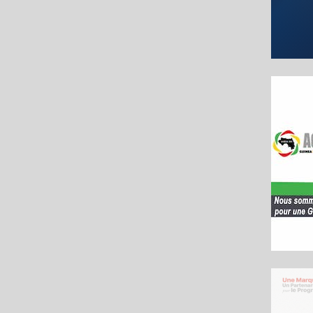
 sur les boutons ci-dessous pour suivre les dernières actualités de VisionGui