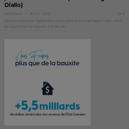
Diallo)
Cirey.balde
Avr 22, 2024
0
Ansoumane Kaba, également connu sous le nom de Kaba Guiter, vient
de s'accrocher au pouvoir à la tête de…