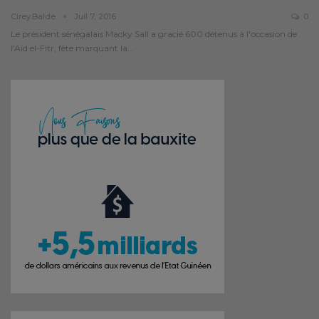
Cirey.balde
Juil 7, 2016
0
Le président sénégalais Macky Sall a gracié 600 détenus à l'occasion de
l'Aïd el-Fitr, fête marquant la…