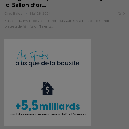
le Ballon d’or…
Cirey.balde
Mai 28, 2024
0
En tant qu’invité de Canal+, Serhou Guirassy a partagé ce lundi le
plateau de l’émission Talents…