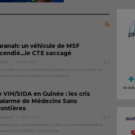
aranah: un véhicule de MSF
ncendié…le CTE saccagé
y.bah
Fév 14, 2015
3
virus des rumeurs semble se propager plus vite qu’Ebola. De
akry à Coyah en passant par Dabola et…
 VIH/SIDA en Guinée : les cris
’alarme de Médecins Sans
rontières
ey.balde
Déc 5, 2012
0
lques jours après la célébration de la journée mondiale de la
te contre le VIH/SIDA, Mme Corine…