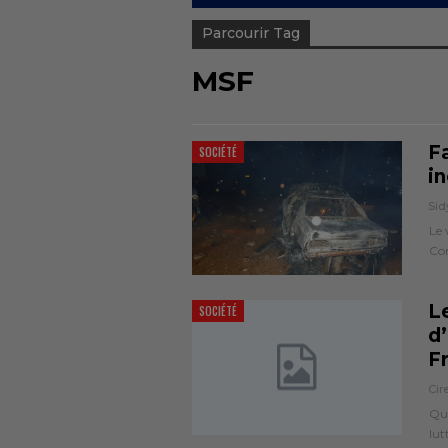
Parcourir Tag
MSF
F
SOCIÉTÉ
i
Sid
Le 
Con
Le
SOCIÉTÉ
d
F
Cir
Que
lut