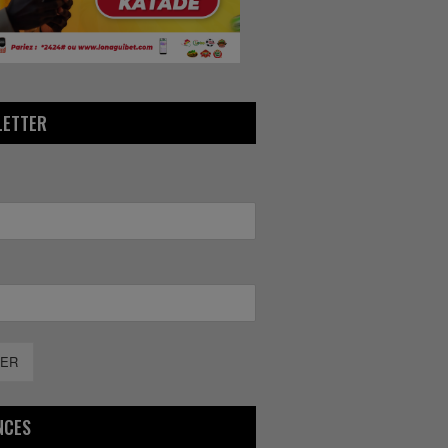
LETTER
ER
NCES