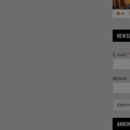
NEWS
E-mail
*
Mobile
ENVOY
ANNO