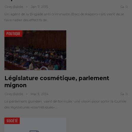
Cirey.balde
Jan 7, 2015
0
Un agent de la Brigade anti criminalité (Bac) de Kaporo-rails vient de se
faire radier des effectifs de…
POLITIQUE
Législature cosmétique, parlement
mignon
Cirey.balde
Mai 5, 2014
0
Le parlement guinéen vient de formuler une vision pour sortir la Guinée
des législatures «cosmétiques».…
SOCIÉTÉ