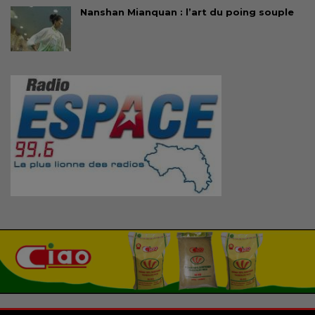
Nanshan Mianquan : l’art du poing souple