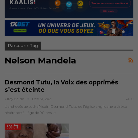
Parcourir Tag
Nelson Mandela
Desmond Tutu, la Voix des opprimés
s’est éteinte
Cirey.balde
Déc 31, 2021
0
L’archevêque sud-africain Desmond Tutu de l’église anglicane a tiré sa
révérence à l’âge de 90 ans le…
SOCIÉTÉ