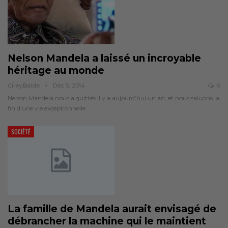
Nelson Mandela a laissé un incroyable
héritage au monde
Cirey.balde
Déc 5, 2014
0
Nelson Mandela nous a quittés il y a aujourd’hui un an, et nous saluons la
fin d’une vie exceptionnelle…
SOCIÉTÉ
La famille de Mandela aurait envisagé de
débrancher la machine qui le maintient