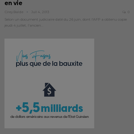
en vie
Cirey.balde
Juil 4, 2013
0
Selon un document judiciaire daté du 26 juin, dont l'AFP a obtenu copie
jeudi 4 juillet, l'ancien…