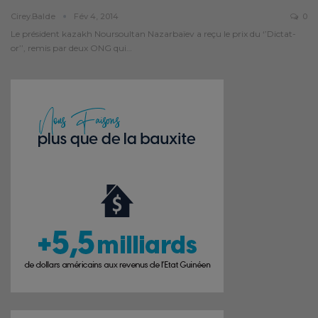
Cirey.balde
Fév 4, 2014
0
Le président kazakh Noursoultan Nazarbaïev a reçu le prix du ‘’Dictat-
or’’, remis par deux ONG qui…