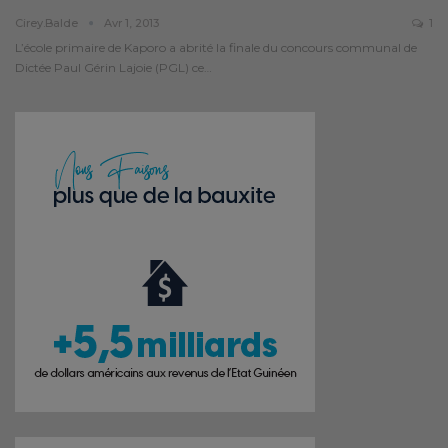
Cirey.balde
Avr 1, 2013
1
L’école primaire de Kaporo a abrité la finale du concours communal de
Dictée Paul Gérin Lajoie (PGL) ce…