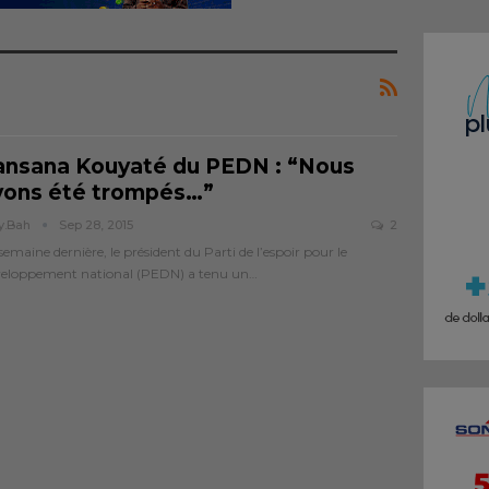
ansana Kouyaté du PEDN : “Nous
vons été trompés…”
y.bah
Sep 28, 2015
2
semaine dernière, le président du Parti de l’espoir pour le
veloppement national (PEDN) a tenu un…