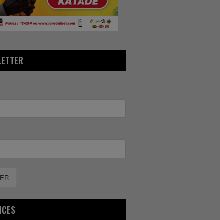
LETTER
ER
NCES