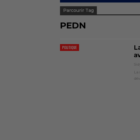
Parcourir Tag
PEDN
L
POLITIQUE
a
Sid
La 
dé