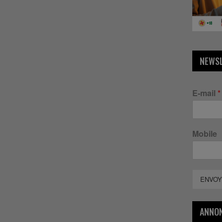
NEWS
E-mail
*
Mobile
ENVOY
ANNO