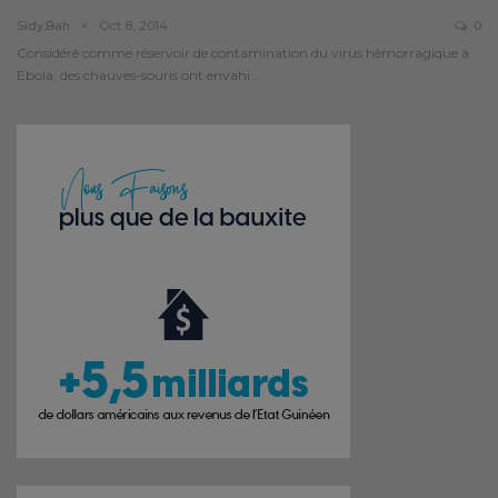
Sidy.bah
Oct 8, 2014
0
Considéré comme réservoir de contamination du virus hémorragique à
Ebola, des chauves-souris ont envahi…