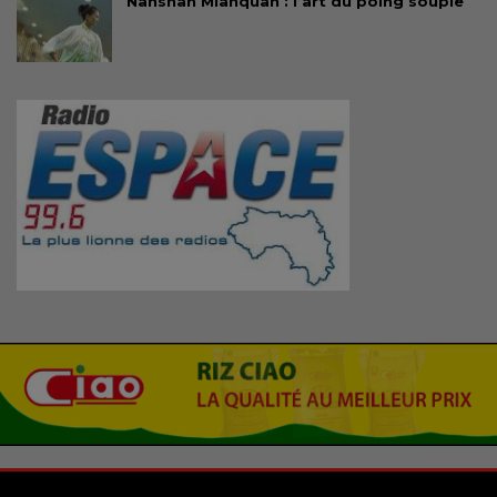
Nanshan Mianquan : l’art du poing souple