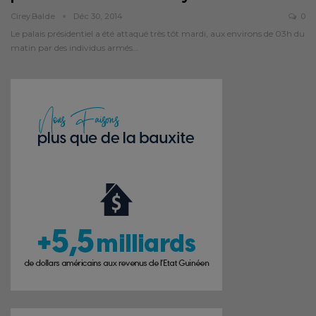
Cirey.balde
Déc 30, 2014
0
Le palais présidentiel a été attaqué très tôt mardi, aux environs de 03h du
matin par des individus armés…