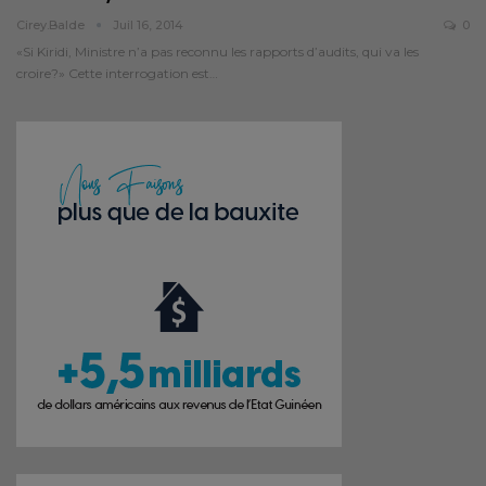
Cirey.balde
Juil 16, 2014
0
«Si Kiridi, Ministre n’a pas reconnu les rapports d’audits, qui va les
croire?» Cette interrogation est…