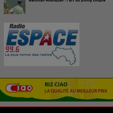
Nanshan Mianquan : l’art du poing souple