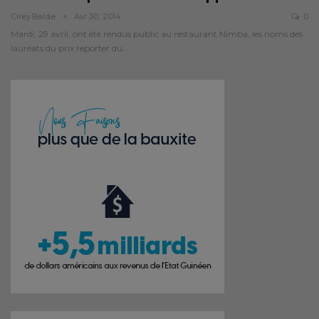
Cirey.balde
Avr 30, 2014
0
Mardi, 29 avril, ont été rendus public au restaurant Nimba, les noms des
lauréats du prix reporter du…