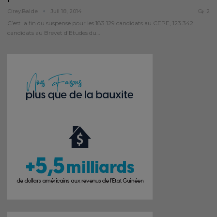
Cirey.balde
Juil 18, 2014
2
C’est la fin du suspense pour les 183.129 candidats au CEPE, 123.342
candidats au Brevet d’Etudes du…