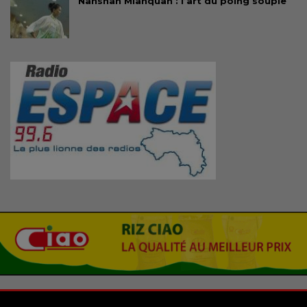
Nanshan Mianquan : l’art du poing souple