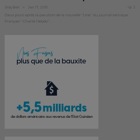
Sidy.bah
Jan 17, 2015
2
Deux jours après la parution de la nouvelle ‘‘Une’’ du journal satirique
Français ‘’Charlie Hebdo’’…