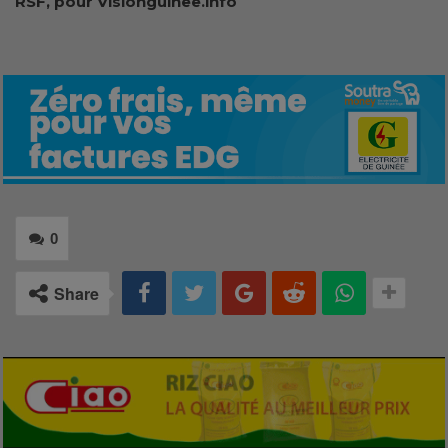
RSF, pour Visionguinee.info
0
Share