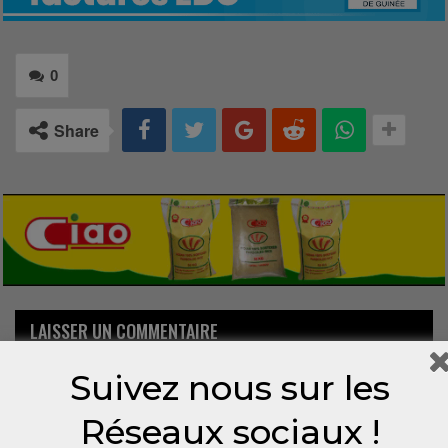
0
Share
LAISSER UN COMMENTAIRE
Suivez nous sur les
Votre adresse email ne sera pas publiée.
Réseaux sociaux !