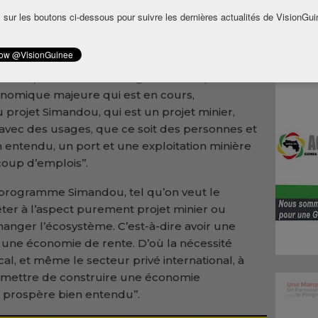
tion du projet Simandou qui, selon lui, va
 sur les boutons ci-dessous pour suivre les dernières actualités de VisionGui
oppement de la Guinée.
du gouvernement a promis d’encourager ‘’les
ntrer que la Guinée change. Et de ce point de
conomique majeure qui est en cours,
 projet Simandou, qui est un projet minier,
 avec des usages, que ce soit des personnes et
en entendu, un port et une exploitation minière
oup d’emplois’’.
e programme Simandou, tel qu’on veut le
rrêter à l’aspect purement projet minier ou
hanger l’écosystème. C’est-à-dire avoir une
 une économie de rente. D’où la nécessité
al, et même le secteur privé international, à
ermettre de construire une économie
us prospère bien entendu’’.