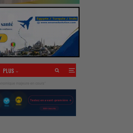
PLUS
économique majeure en cours’’