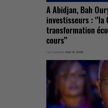
A Abidjan, Bah Oury
investisseurs : ‘’l
transformation éc
cours’’
Last Updated
Mai 13, 2025