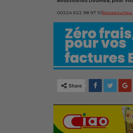
Boussouriou Doumba, pour Vis
00224 622 98 97 11/
boussouriou.
Share