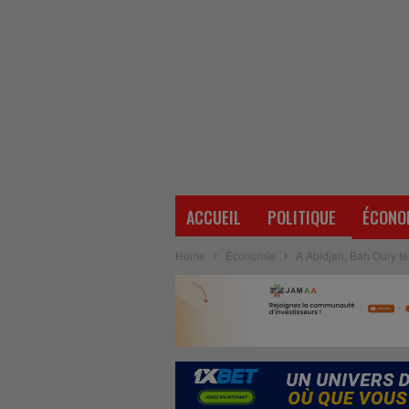
ACCUEIL
POLITIQUE
ÉCONO
Home
Économie
A Abidjan, Bah Oury te