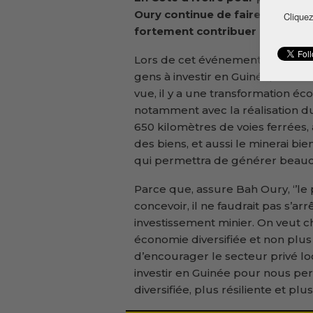
Oury continue de faire la promo
Cliquez
fortement contribuer au dével
Lors de cet événement, le chef 
gens à investir en Guinée, de mo
vue, il y a une transformation é
notamment avec la réalisation du
650 kilomètres de voies ferrées,
des biens, et aussi le minerai bi
qui permettra de générer beauc
Parce que, assure Bah Oury, ‘’l
concevoir, il ne faudrait pas s’a
investissement minier. On veut c
économie diversifiée et non plus
d’encourager le secteur privé loc
investir en Guinée pour nous p
diversifiée, plus résiliente et pl