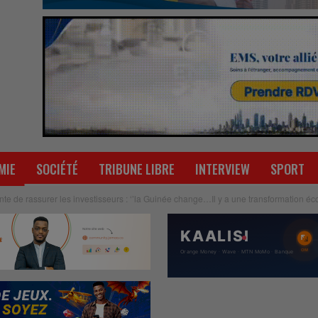
MIE
SOCIÉTÉ
TRIBUNE LIBRE
INTERVIEW
SPORT
nte de rassurer les investisseurs : ‘’la Guinée change…Il y a une transformation 