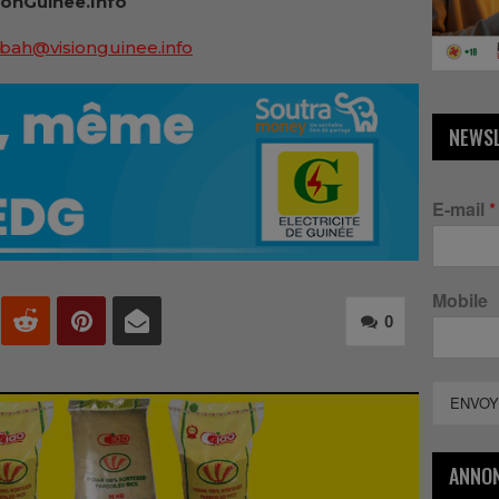
ionGuinee.Info
bah@visionguinee.info
NEWS
E-mail
*
Mobile
0
ENVOY
ANNO