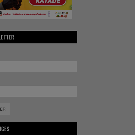
LETTER
ER
NCES