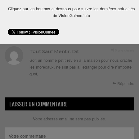
Cliquez sur les boutons ci-dessous pour suivre les dernières actualités
de VisionGuinee.info
1 COMMENTAIRE
9 ans depuis
Tout Sauf Mentir.
Dit
Soit un homme petit revien à la maison pour nous craché
les morecaux, ne soit pas à l’étranger pour dire n’importe
quoi,
Répondre
LAISSER UN COMMENTAIRE
Votre adresse email ne sera pas publiée.