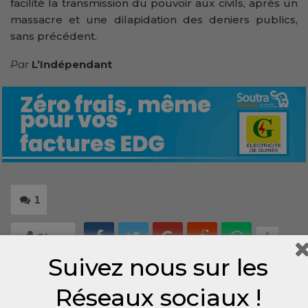
facilité la transmission du pouvoir aux civils, après un
massacre et une dilapidation des deniers publics,
sans précédent.
Par
L’Indépendant
1
Share
Suivez nous sur les
Réseaux sociaux !