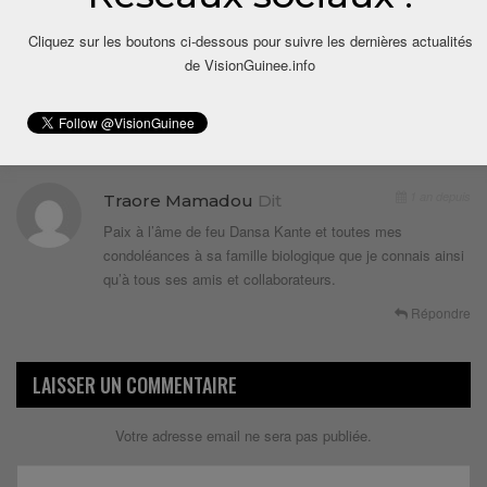
Cliquez sur les boutons ci-dessous pour suivre les dernières actualités
de VisionGuinee.info
1 COMMENTAIRE
1 an depuis
Traore Mamadou
Dit
Paix à l’âme de feu Dansa Kante et toutes mes
condoléances à sa famille biologique que je connais ainsi
qu’à tous ses amis et collaborateurs.
Répondre
LAISSER UN COMMENTAIRE
Votre adresse email ne sera pas publiée.