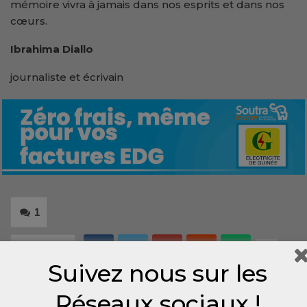
mémoire vivra à jamais dans nos esprits et dans nos
cœurs.
Ibrahima Diallo
journaliste et écrivain
1
Share
Suivez nous sur les
Réseaux sociaux !