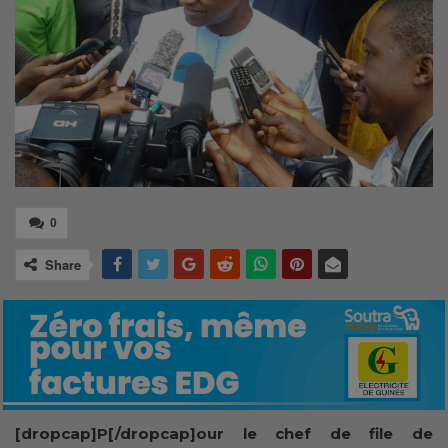
0
Share
[dropcap]P[/dropcap]our le chef de file de